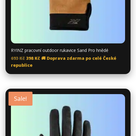
RYINZ pracovní outdoor rukavice Sand Pro hnědé
Original
Current
693
Kč
398
Kč
🚚 Doprava zdarma po celé České
price
price
republice
was:
is:
693 Kč.
398 Kč.
Sale!