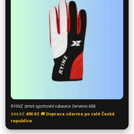
RYINZ zimní sportovní rukavice červeno-bílé
Original
Current
644
Kč
490
Kč
🚚 Doprava zdarma po celé České
price
price
republice
was:
is: