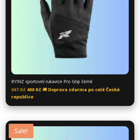
RYINZ sportovní rukavice Pro Grip černé
Original
Current
667
Kč
400
Kč
🚚 Doprava zdarma po celé České
price
price
republice
was:
is:
667 Kč.
400 Kč.
Sale!