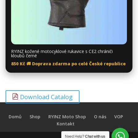
RYINZ kožené motocyklové rukavice s CE2 chrániči
kloubů černé
850
Kč
🚚 Doprava zdarma po celé České republice
Download Catalog
Domů
Shop
RYINZ Moto Shop
O nás
VOP
Kontakt
Need Help?
Chat with us