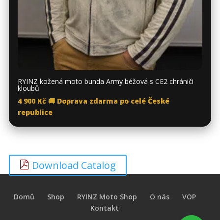
RYINZ kožená moto bunda Army béžová s CE2 chrániči
kloubů
4 900
Kč
🚚 Doprava zdarma po celé České
republice
Download Catalog
Domů
Shop
RYINZ Moto Shop
O nás
VOP
Kontakt