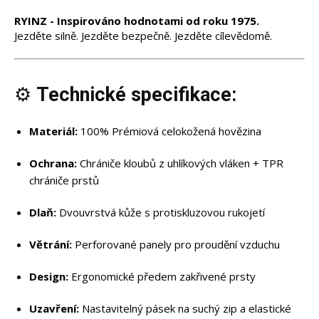
RYINZ - Inspirováno hodnotami od roku 1975.
PŘIHLÁSIT SE K ODBĚRU
Jezděte silně. Jezděte bezpečně. Jezděte cílevědomě.
⚙️
Technické specifikace:
Katalogy
Materiál:
100% Prémiová celokožená hovězina
Fitness a řízení
Ochrana:
Chrániče kloubů z uhlíkových vláken + TPR
Lovecké rukavice
chrániče prstů
Policejní / vojenské rukavice
Závodní motocykly
Dlaň:
Dvouvrstvá kůže s protiskluzovou rukojetí
Teplákové soupravy
Větrání:
Perforované panely pro proudění vzduchu
Tašky
Zimní rukavice
Design:
Ergonomické předem zakřivené prsty
Bundy a vesty
Rukavice MTB
Uzavření:
Nastavitelný pásek na suchý zip a elastické