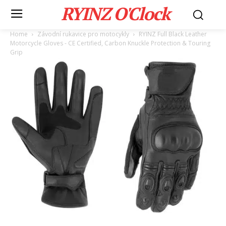
RYINZ O'Clock
Home
Závodní rukavice pro motocykly
RYINZ Full Black Leather
Motorcycle Gloves - CE Certified, Carbon Knuckle Protection & Touring
Grip