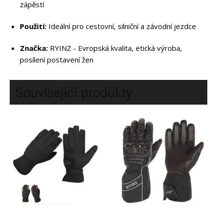
zápěstí
Průmyslové rukavice
Lyžařské a sněhové rukavice
Použití:
Ideální pro cestovní, silniční a závodní jezdce
Golfové rukavice
Motocyklová výbava
Značka:
RYINZ - Evropská kvalita, etická výroba,
posílení postavení žen
Cyklistické rukavice
Související produkty