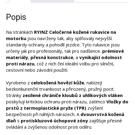
Popis
Na stránkách
RYINZ Celočerné kožené rukavice na
motorku
jsou navrženy tak, aby splňovaly nejvyšší
standardy ochrany a pohodlí jezdce. Tyto rukavice jsou
určeny jak pro profesionály, tak pro nadšence.
prémiové
materiály
,
přesná konstrukce
, a
vynikající odolnost
proti nárazu
, což z nich činí ideální volbu pro silniční,
cestovní nebo závodní použití.
Vyrobeno z
celokožená hovězí kůže
, nabízejí
bezkonkurenční trvanlivost a přirozený, pružný pocit.
Stránky
zesílené chrániče kloubů z uhlíkových vláken
poskytují kritickou ochranu proti nárazu, zatímco
Vložky do
prstů z termoplastické pryže (TPR)
zvýšení
bezpečnosti při náhlých nárazech. A
dvouvrstvá kožená
dlaň
s
protiskluzové úchopové zóny
zajišťuje přesné
ovládání a zvýšenou odolnost proti oděru.