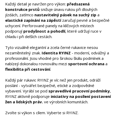
Každý detail je navržen pro výkon:
předsazená
konstrukce prstů
snižuje únavu rukou při dlouhých
jízdách, zatímco
nastavitelný pásek na suchý zip
a
elastické zapínání na zápěstí
zaručují pevné a bezpečné
uchycení. Perforované panely na klíčových místech
podporují
prodyšnost a pohodlí
, které udržují ruce v
chladu i při delších cestách.
Tyto vizuálně elegantní a zcela černé rukavice nesou
nezaměnitelný znak.
Identita RYINZ
- moderní, odvážný a
profesionální. Jsou vhodné pro širokou škálu podmínek a
nabízejí dokonalou rovnováhu mezi
sportovní ochrana
a
flexibilita při cestování
.
Každý pár rukavic RYINZ je víc než jen produkt, odráží
poslání - vytvářet bezpečné, etické a zodpovědné
vybavení. Vyrábí se pod
spravedlivé pracovní podmínky
,
RYINZ aktivně podporuje
iniciativy na posílení postavení
žen a lidských práv.
ve výrobních komunitách.
Týden Ryinz
Časopis PRO
Zvolte si výkon s cílem. Vyberte si RYINZ.