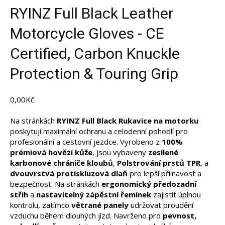
RYINZ Full Black Leather
Motorcycle Gloves - CE
Certified, Carbon Knuckle
Protection & Touring Grip
0,00
Kč
Na stránkách
RYINZ Full Black Rukavice na motorku
poskytují maximální ochranu a celodenní pohodlí pro
profesionální a cestovní jezdce. Vyrobeno z
100%
prémiová hovězí kůže
, jsou vybaveny
zesílené
karbonové chrániče kloubů
,
Polstrování prstů TPR
, a
dvouvrstvá protiskluzová dlaň
pro lepší přilnavost a
bezpečnost. Na stránkách
ergonomický předozadní
střih
a
nastavitelný zápěstní řemínek
zajistit úplnou
kontrolu, zatímco
větrané panely
udržovat proudění
vzduchu během dlouhých jízd. Navrženo pro
pevnost,