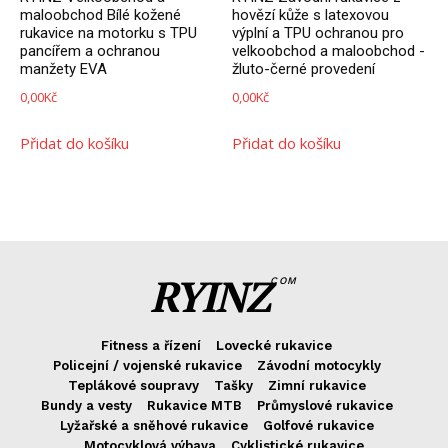
maloobchod Bílé kožené
hovězí kůže s latexovou
rukavice na motorku s TPU
výplní a TPU ochranou pro
pancířem a ochranou
velkoobchod a maloobchod -
manžety EVA
žluto-černé provedení
0,00
Kč
0,00
Kč
Přidat do košíku
Přidat do košíku
RYINZ
COM
Fitness a řízení
Lovecké rukavice
Policejní / vojenské rukavice
Závodní motocykly
Teplákové soupravy
Tašky
Zimní rukavice
Bundy a vesty
Rukavice MTB
Průmyslové rukavice
Lyžařské a sněhové rukavice
Golfové rukavice
Motocyklová výbava
Cyklistické rukavice