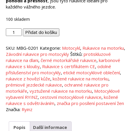
pohodlí a přesnost
, jsou tyto rukavice ideální pro
každého vážného jezdce.
100 skladem
RYINZ
Přidat do košíku
Full
Black
SKU:
MBG-0201
Kategorie:
Motocykl
,
Rukavice na motorku
,
Leather
Závodní rukavice pro motocykly
Štítků:
protiskluzové
Motorcycle
rukavice na dlani
,
černé motorkářské rukavice
,
karbonové
Gloves
rukavice s klouby
,
Rukavice s certifikátem CE
,
odolné
–
příslušenství pro motocykly
,
etické motocyklové oblečení
,
CE
rukavice z hovězí kůže
,
kožené rukavice na motorku
,
Certified,
prémiové jezdecké rukavice
,
ochranné rukavice pro
Carbon
motorkáře
,
vyztužené rukavice na motorku
,
Motocyklové
Knuckle
vybavení RYINZ
,
cestovní motocyklové rukavice
,
kožené
Protection
rukavice s odvětráváním
,
značka pro posílení postavení žen
&
Značka:
Ryinz
Touring
Grip
množství
Popis
Další informace