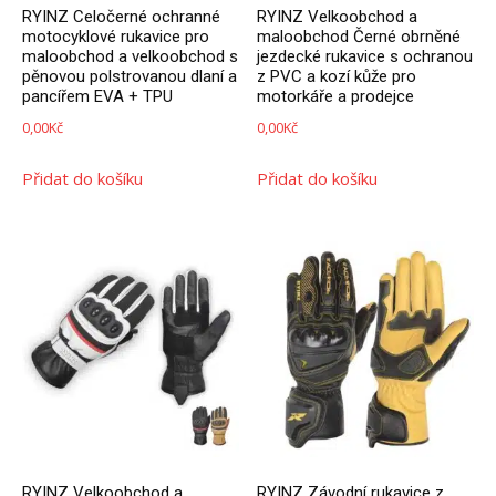
RYINZ Celočerné ochranné
RYINZ Velkoobchod a
motocyklové rukavice pro
maloobchod Černé obrněné
maloobchod a velkoobchod s
jezdecké rukavice s ochranou
pěnovou polstrovanou dlaní a
z PVC a kozí kůže pro
pancířem EVA + TPU
motorkáře a prodejce
0,00
Kč
0,00
Kč
Přidat do košíku
Přidat do košíku
RYINZ Velkoobchod a
RYINZ Závodní rukavice z